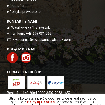
Płatności
Polityka prywatności
KONTAKT Z NAMI:
ul. Wasilkowska 1, Białystok
tel kom: +48 696 031 066
kwiaciarnia@kwiaciarniabialystok.com
DOŁĄCZ DO NAS:
FORMY PŁATNOŚCI:
Bank:
41 1140 2004 0000 3502 7953 1652
Strona korzysta z plików cookies w celu realizacji usług
zgodnie z
Polityką Cookies
. Możesz określić warunki