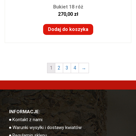
Bukiet 18 róż
270,00
zł
Dodaj do koszyka
1
2
3
4
→
INFORMACJE:
Kontakt z nami
Warunki wysyłki i dostawy kwiatów
Regulamin sklepu