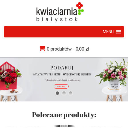
MENU
0 produktów
0,00 zł
PODARUJ
W
Y
J
Ą
T
K
O
W
Y
P
R
E
Z
E
N
T
W
Y
J
Ą
T
K
O
W
E
J
O
S
O
B
I
E
Tylko najświeższe kwiaty, starannie wyselekcjonowane.
Flower boxy
Polecane produkty: