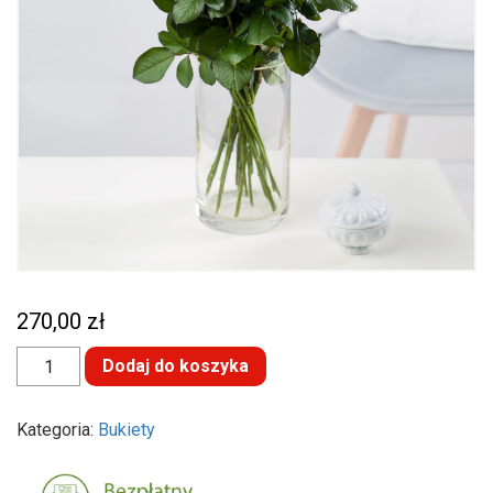
270,00
zł
ilość
Dodaj do koszyka
Bukiet
18
róż
Kategoria:
Bukiety