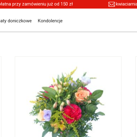
płatna przy zamówieniu już od 150 zł
kwiaciarn
iaty doniczkowe
Kondolencje