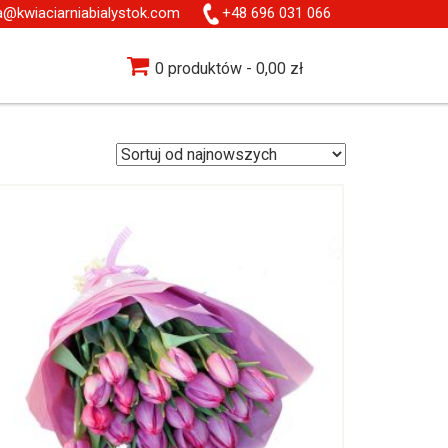
ia@kwiaciarniabialystok.com
+48 696 031 066
0 produktów
0,00 zł