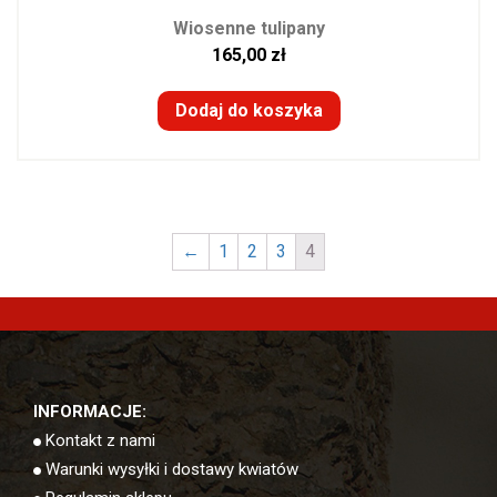
Wiosenne tulipany
165,00
zł
Dodaj do koszyka
←
1
2
3
4
INFORMACJE:
Kontakt z nami
Warunki wysyłki i dostawy kwiatów