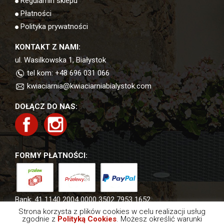
Regulamin sklepu
Płatności
Polityka prywatności
KONTAKT Z NAMI:
ul. Wasilkowska 1, Białystok
tel kom: +48 696 031 066
kwiaciarnia@kwiaciarniabialystok.com
DOŁĄCZ DO NAS:
FORMY PŁATNOŚCI:
Bank:
41 1140 2004 0000 3502 7953 1652
Strona korzysta z plików cookies w celu realizacji usług
zgodnie z
Polityką Cookies
. Możesz określić warunki