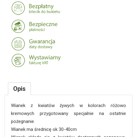
Wianek
różowo-
kremowy
Opis
Wianek z kwiatów żywych w kolorach różowo
kremowych przygotowany specjalnie na ostatnie
pożegnanie.
Wianek ma średnicę ok 30-40cm