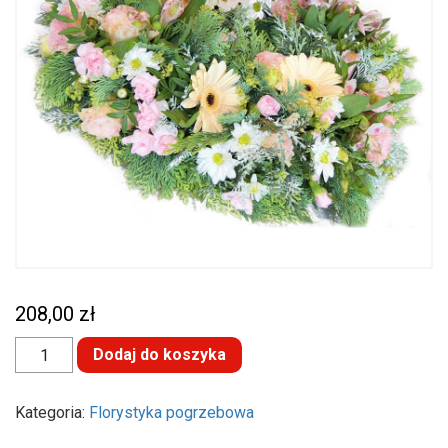
208,00
zł
ilość
Dodaj do koszyka
Kondolencje
-
kwiaty
na
Kategoria:
Florystyka pogrzebowa
pogrzeb
-